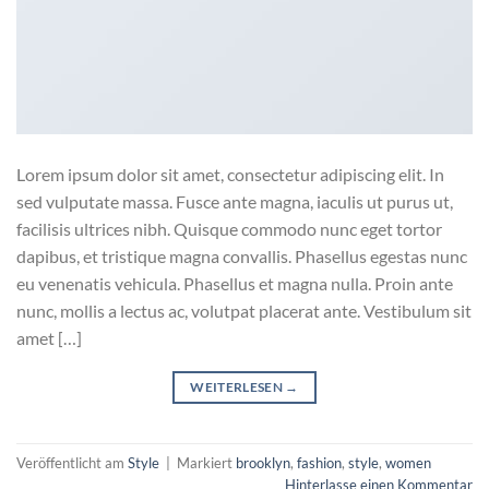
Lorem ipsum dolor sit amet, consectetur adipiscing elit. In
sed vulputate massa. Fusce ante magna, iaculis ut purus ut,
facilisis ultrices nibh. Quisque commodo nunc eget tortor
dapibus, et tristique magna convallis. Phasellus egestas nunc
eu venenatis vehicula. Phasellus et magna nulla. Proin ante
nunc, mollis a lectus ac, volutpat placerat ante. Vestibulum sit
amet […]
WEITERLESEN
→
Veröffentlicht am
Style
|
Markiert
brooklyn
,
fashion
,
style
,
women
Hinterlasse einen Kommentar