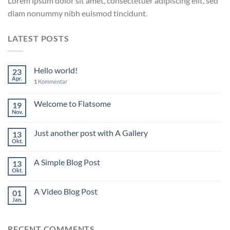
Lorem ipsum dolor sit amet, consectetuer adipiscing elit, sed
diam nonummy nibh euismod tincidunt.
LATEST POSTS
Hello world!
23
Apr.
1
Kommentar
Welcome to Flatsome
19
Nov.
Just another post with A Gallery
13
Okt.
A Simple Blog Post
13
Okt.
A Video Blog Post
01
Jan.
RECENT COMMENTS