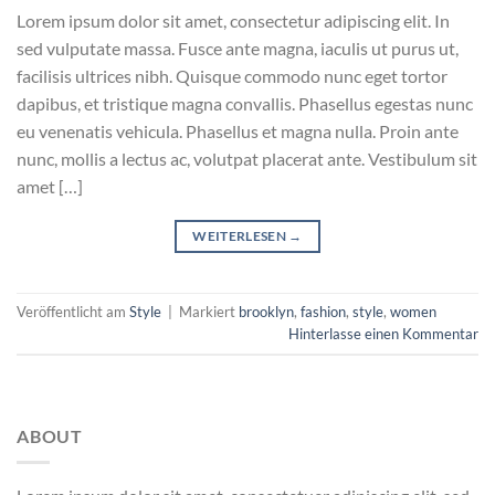
Lorem ipsum dolor sit amet, consectetur adipiscing elit. In
sed vulputate massa. Fusce ante magna, iaculis ut purus ut,
facilisis ultrices nibh. Quisque commodo nunc eget tortor
dapibus, et tristique magna convallis. Phasellus egestas nunc
eu venenatis vehicula. Phasellus et magna nulla. Proin ante
nunc, mollis a lectus ac, volutpat placerat ante. Vestibulum sit
amet […]
WEITERLESEN
→
Veröffentlicht am
Style
|
Markiert
brooklyn
,
fashion
,
style
,
women
Hinterlasse einen Kommentar
ABOUT