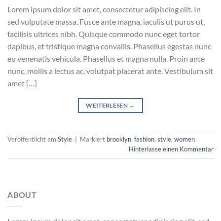
Lorem ipsum dolor sit amet, consectetur adipiscing elit. In
sed vulputate massa. Fusce ante magna, iaculis ut purus ut,
facilisis ultrices nibh. Quisque commodo nunc eget tortor
dapibus, et tristique magna convallis. Phasellus egestas nunc
eu venenatis vehicula. Phasellus et magna nulla. Proin ante
nunc, mollis a lectus ac, volutpat placerat ante. Vestibulum sit
amet […]
WEITERLESEN
→
Veröffentlicht am
Style
|
Markiert
brooklyn
,
fashion
,
style
,
women
Hinterlasse einen Kommentar
ABOUT