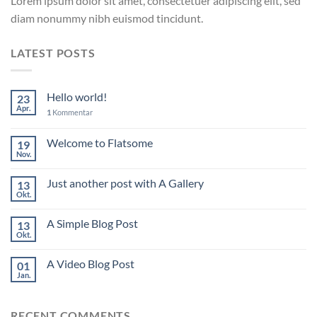
Lorem ipsum dolor sit amet, consectetuer adipiscing elit, sed
diam nonummy nibh euismod tincidunt.
LATEST POSTS
Hello world!
23
Apr.
1
Kommentar
Welcome to Flatsome
19
Nov.
Just another post with A Gallery
13
Okt.
A Simple Blog Post
13
Okt.
A Video Blog Post
01
Jan.
RECENT COMMENTS