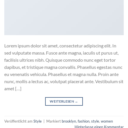
Lorem ipsum dolor sit amet, consectetur adipiscing elit. In
sed vulputate massa. Fusce ante magna, iaculis ut purus ut,
facilisis ultrices nibh. Quisque commodo nunc eget tortor
dapibus, et tristique magna convallis. Phasellus egestas nunc
eu venenatis vehicula. Phasellus et magna nulla. Proin ante
nunc, mollis a lectus ac, volutpat placerat ante. Vestibulum sit
amet […]
WEITERLESEN
→
Veröffentlicht am
Style
|
Markiert
brooklyn
,
fashion
,
style
,
women
Hinterlasse einen Kommentar